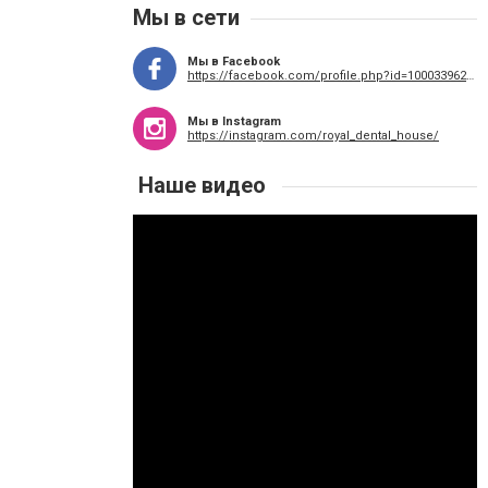
Мы в сети
Мы в Facebook
https://facebook.com/profile.php?id=100033962762997&ref=bookmarks
Мы в Instagram
https://instagram.com/royal_dental_house/
Наше видео