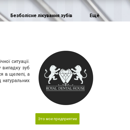
Безболісне лікування зубів
Ещё
ної ситуації.
у випадку зуб
я в щелепі, а
д натуральних
Это мое предприятие