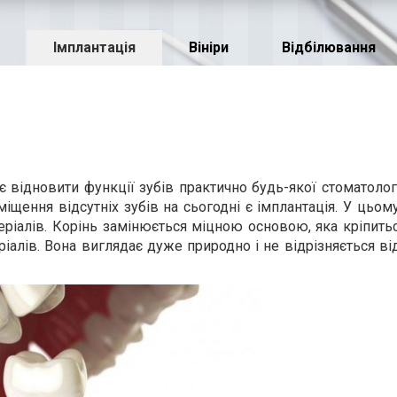
Імплантація
Вініри
Відбілювання
 відновити функції зубів практично будь-якої стоматологіч
щення відсутніх зубів на сьогодні є імплантація. У цьом
іалів. Корінь замінюється міцною основою, яка кріпитьс
ріалів. Вона виглядає дуже природно і не відрізняється ві